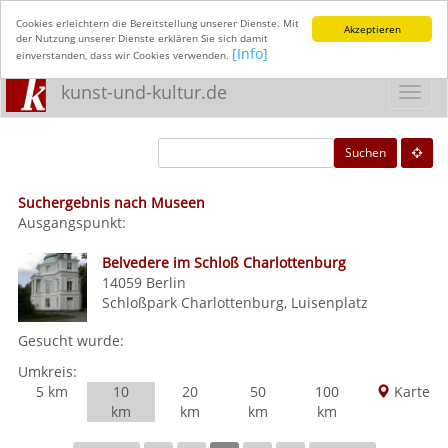
Cookies erleichtern die Bereitstellung unserer Dienste. Mit
Akzeptieren
der Nutzung unserer Dienste erklären Sie sich damit
[Info]
einverstanden, dass wir Cookies verwenden.
kunst-und-kultur.de
Toggl
navig
Suchen
Suchergebnis nach Museen
Ausgangspunkt:
Belvedere im Schloß Charlottenburg
14059
Berlin
Schloßpark Charlottenburg, Luisenplatz
Gesucht wurde:
Umkreis:
5 km
10
20
50
100
Karte
km
km
km
km