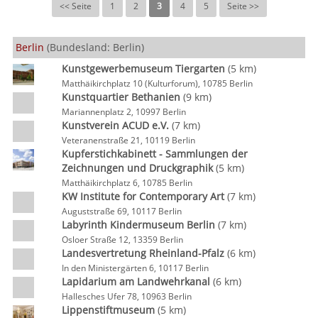
<< Seite
1
2
3
4
5
Seite >>
Berlin
(Bundesland: Berlin)
Kunstgewerbemuseum Tiergarten
(5 km)
Matthäikirchplatz 10 (Kulturforum), 10785 Berlin
Kunstquartier Bethanien
(9 km)
Mariannenplatz 2, 10997 Berlin
Kunstverein ACUD e.V.
(7 km)
Veteranenstraße 21, 10119 Berlin
Kupferstichkabinett - Sammlungen der
Zeichnungen und Druckgraphik
(5 km)
Matthäikirchplatz 6, 10785 Berlin
KW Institute for Contemporary Art
(7 km)
Auguststraße 69, 10117 Berlin
Labyrinth Kindermuseum Berlin
(7 km)
Osloer Straße 12, 13359 Berlin
Landesvertretung Rheinland-Pfalz
(6 km)
In den Ministergärten 6, 10117 Berlin
Lapidarium am Landwehrkanal
(6 km)
Hallesches Ufer 78, 10963 Berlin
Lippenstiftmuseum
(5 km)