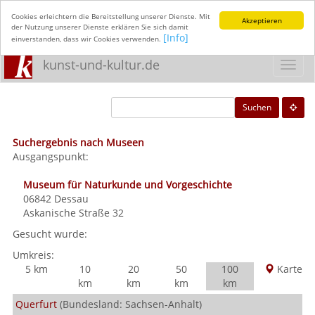
Cookies erleichtern die Bereitstellung unserer Dienste. Mit
Akzeptieren
der Nutzung unserer Dienste erklären Sie sich damit
[Info]
einverstanden, dass wir Cookies verwenden.
kunst-und-kultur.de
Toggl
navig
Suchen
Suchergebnis nach Museen
Ausgangspunkt:
Museum für Naturkunde und Vorgeschichte
06842
Dessau
Askanische Straße 32
Gesucht wurde:
Umkreis:
5 km
10
20
50
100
Karte
km
km
km
km
Querfurt
(Bundesland: Sachsen-Anhalt)