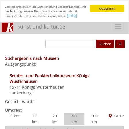
Cookies erleichtern die Bereitstellung unserer Dienste. Mit
Akzeptieren
der Nutzung unserer Dienste erklären Sie sich damit
[Info]
einverstanden, dass wir Cookies verwenden.
kunst-und-kultur.de
Toggl
navig
Suchen
Suchergebnis nach Museen
Ausgangspunkt:
Sender- und Funktechnikmuseum Königs
Wusterhausen
15711
Königs Wusterhausen
Funkerberg 1
Gesucht wurde:
Umkreis:
5 km
10
20
50
100
Karte
km
km
km
km