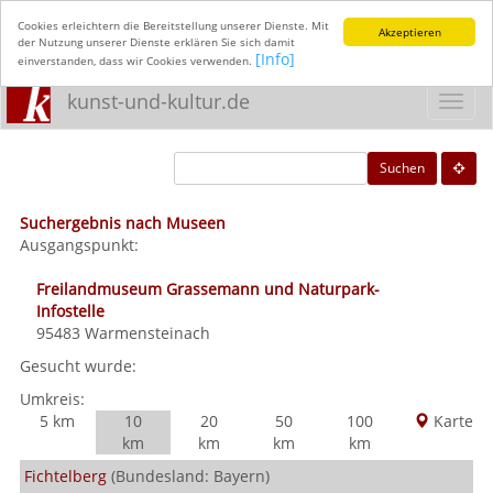
Cookies erleichtern die Bereitstellung unserer Dienste. Mit
Akzeptieren
der Nutzung unserer Dienste erklären Sie sich damit
[Info]
einverstanden, dass wir Cookies verwenden.
kunst-und-kultur.de
Toggl
navig
Suchen
Suchergebnis nach Museen
Ausgangspunkt:
Freilandmuseum Grassemann und Naturpark-
Infostelle
95483
Warmensteinach
Gesucht wurde:
Umkreis:
5 km
10
20
50
100
Karte
km
km
km
km
Fichtelberg
(Bundesland: Bayern)