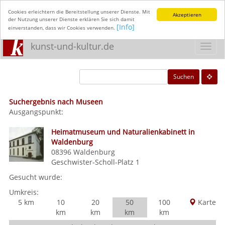
Cookies erleichtern die Bereitstellung unserer Dienste. Mit
Akzeptieren
der Nutzung unserer Dienste erklären Sie sich damit
[Info]
einverstanden, dass wir Cookies verwenden.
kunst-und-kultur.de
Toggl
navig
Suchen
Suchergebnis nach Museen
Ausgangspunkt:
Heimatmuseum und Naturalienkabinett in
Waldenburg
08396
Waldenburg
Geschwister-Scholl-Platz 1
Gesucht wurde:
Umkreis:
5 km
10
20
50
100
Karte
km
km
km
km