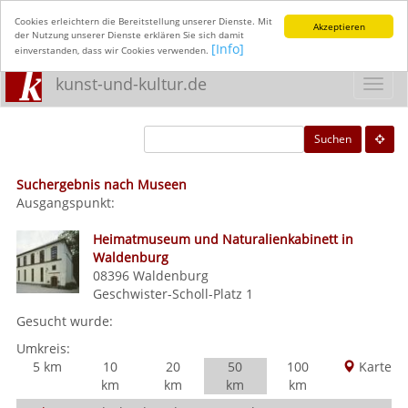
Cookies erleichtern die Bereitstellung unserer Dienste. Mit
Akzeptieren
der Nutzung unserer Dienste erklären Sie sich damit
[Info]
einverstanden, dass wir Cookies verwenden.
kunst-und-kultur.de
Toggl
navig
Suchen
Suchergebnis nach Museen
Ausgangspunkt:
Heimatmuseum und Naturalienkabinett in
Waldenburg
08396
Waldenburg
Geschwister-Scholl-Platz 1
Gesucht wurde:
Umkreis:
5 km
10
20
50
100
Karte
km
km
km
km