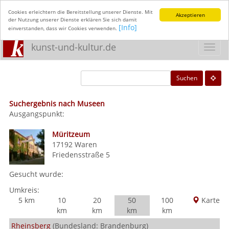
Cookies erleichtern die Bereitstellung unserer Dienste. Mit
Akzeptieren
der Nutzung unserer Dienste erklären Sie sich damit
[Info]
einverstanden, dass wir Cookies verwenden.
kunst-und-kultur.de
Toggl
navig
Suchen
Suchergebnis nach Museen
Ausgangspunkt:
Müritzeum
17192
Waren
Friedensstraße 5
Gesucht wurde:
Umkreis:
5 km
10
20
50
100
Karte
km
km
km
km
Rheinsberg
(Bundesland: Brandenburg)