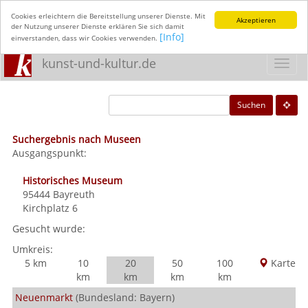
Cookies erleichtern die Bereitstellung unserer Dienste. Mit
Akzeptieren
der Nutzung unserer Dienste erklären Sie sich damit
[Info]
einverstanden, dass wir Cookies verwenden.
kunst-und-kultur.de
Toggl
navig
Suchen
Suchergebnis nach Museen
Ausgangspunkt:
Historisches Museum
95444
Bayreuth
Kirchplatz 6
Gesucht wurde:
Umkreis:
5 km
10
20
50
100
Karte
km
km
km
km
Neuenmarkt
(Bundesland: Bayern)