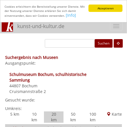
Cookies erleichtern die Bereitstellung unserer Dienste. Mit
Akzeptieren
der Nutzung unserer Dienste erklären Sie sich damit
[Info]
einverstanden, dass wir Cookies verwenden.
kunst-und-kultur.de
Toggl
navig
Suchen
Suchergebnis nach Museen
Ausgangspunkt:
Schulmuseum Bochum, schulhistorische
Sammlung
44807
Bochum
Cruismannstraße 2
Gesucht wurde:
Umkreis:
5 km
10
20
50
100
Karte
km
km
km
km