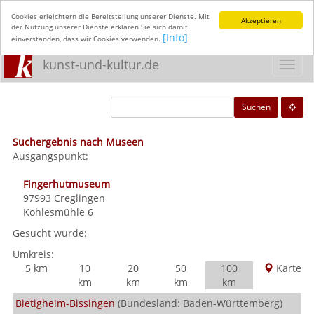
Cookies erleichtern die Bereitstellung unserer Dienste. Mit
Akzeptieren
der Nutzung unserer Dienste erklären Sie sich damit
[Info]
einverstanden, dass wir Cookies verwenden.
kunst-und-kultur.de
Toggl
navig
Suchen
Suchergebnis nach Museen
Ausgangspunkt:
Fingerhutmuseum
97993
Creglingen
Kohlesmühle 6
Gesucht wurde:
Umkreis:
5 km
10
20
50
100
Karte
km
km
km
km
Bietigheim-Bissingen
(Bundesland: Baden-Württemberg)