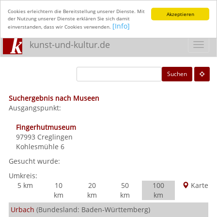
Cookies erleichtern die Bereitstellung unserer Dienste. Mit
Akzeptieren
der Nutzung unserer Dienste erklären Sie sich damit
[Info]
einverstanden, dass wir Cookies verwenden.
kunst-und-kultur.de
Toggl
navig
Suchen
Suchergebnis nach Museen
Ausgangspunkt:
Fingerhutmuseum
97993
Creglingen
Kohlesmühle 6
Gesucht wurde:
Umkreis:
5 km
10
20
50
100
Karte
km
km
km
km
Urbach
(Bundesland: Baden-Württemberg)