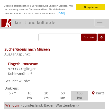
Cookies erleichtern die Bereitstellung unserer Dienste. Mit
Akzeptieren
der Nutzung unserer Dienste erklären Sie sich damit
[Info]
einverstanden, dass wir Cookies verwenden.
kunst-und-kultur.de
Toggl
navig
Suchen
Suchergebnis nach Museen
Ausgangspunkt:
Fingerhutmuseum
97993
Creglingen
Kohlesmühle 6
Gesucht wurde:
Umkreis:
5 km
10
20
50
100
Karte
km
km
km
km
Walldürn
(Bundesland: Baden-Württemberg)