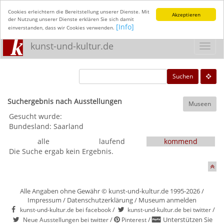
Cookies erleichtern die Bereitstellung unserer Dienste. Mit
Akzeptieren
der Nutzung unserer Dienste erklären Sie sich damit
[Info]
einverstanden, dass wir Cookies verwenden.
kunst-und-kultur.de
Toggl
navig
Suchen
Suchergebnis nach Ausstellungen
Museen
Gesucht wurde:
Bundesland:
Saarland
alle
laufend
kommend
Die Suche ergab kein Ergebnis.
Alle Angaben ohne Gewähr © kunst-und-kultur.de 1995-2026 /
Impressum
/
Datenschutzerklärung
/
Museum anmelden
/
/
kunst-und-kultur.de bei facebook
kunst-und-kultur.de bei twitter
/
/
Unterstützen Sie
Neue Ausstellungen bei twitter
Pinterest