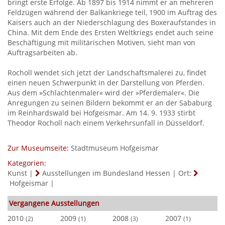
bringt erste Erfolge. Ab 1897 bis 1914 nimmt er an mehreren
Feldzügen während der Balkankriege teil, 1900 im Auftrag des
Kaisers auch an der Niederschlagung des Boxeraufstandes in
China. Mit dem Ende des Ersten Weltkriegs endet auch seine
Beschäftigung mit militärischen Motiven, sieht man von
Auftragsarbeiten ab.
Rocholl wendet sich jetzt der Landschaftsmalerei zu, findet
einen neuen Schwerpunkt in der Darstellung von Pferden.
Aus dem »Schlachtenmaler« wird der »Pferdemaler«. Die
Anregungen zu seinen Bildern bekommt er an der Sababurg
im Reinhardswald bei Hofgeismar. Am 14. 9. 1933 stirbt
Theodor Rocholl nach einem Verkehrsunfall in Düsseldorf.
Zur Museumseite:
Stadtmuseum Hofgeismar
Kategorien:
Kunst
|
Ausstellungen im Bundesland Hessen
|
Ort:
Hofgeismar
|
Vergangene Ausstellungen
2010
2009
2008
2007
(2)
(1)
(3)
(1)