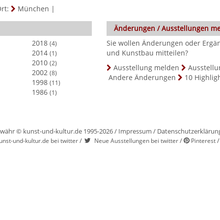
rt:
München
|
Änderungen / Ausstellungen m
2018
Sie wollen Änderungen oder Ergä
(4)
2014
und Kunstbau mitteilen?
(1)
2010
(2)
Ausstellung melden
Ausstellu
2002
(8)
Andere Änderungen
10 Highlig
1998
(11)
1986
(1)
währ © kunst-und-kultur.de 1995-2026 /
Impressum
/
Datenschutzerklärun
/
/
unst-und-kultur.de bei twitter
Neue Ausstellungen bei twitter
Pinterest