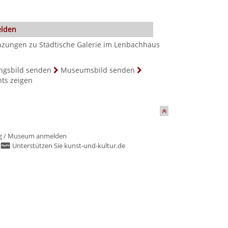
elden
nzungen zu Städtische Galerie im Lenbachhaus
ngsbild senden
Museumsbild senden
hts zeigen
g
/
Museum anmelden
/
Unterstützen Sie kunst-und-kultur.de