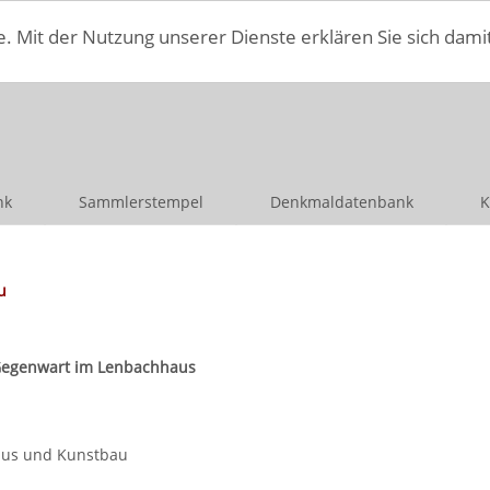
e. Mit der Nutzung unserer Dienste erklären Sie sich dami
nk
Sammlerstempel
Denkmaldatenbank
K
u
r Gegenwart im Lenbachhaus
aus und Kunstbau