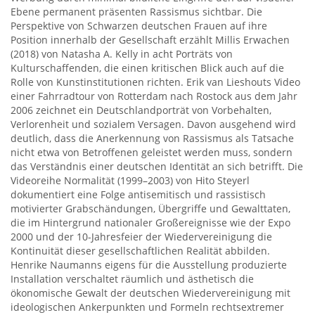
Ebene permanent präsenten Rassismus sichtbar. Die
Perspektive von Schwarzen deutschen Frauen auf ihre
Position innerhalb der Gesellschaft erzählt Millis Erwachen
(2018) von Natasha A. Kelly in acht Porträts von
Kulturschaffenden, die einen kritischen Blick auch auf die
Rolle von Kunstinstitutionen richten. Erik van Lieshouts Video
einer Fahrradtour von Rotterdam nach Rostock aus dem Jahr
2006 zeichnet ein Deutschlandporträt von Vorbehalten,
Verlorenheit und sozialem Versagen. Davon ausgehend wird
deutlich, dass die Anerkennung von Rassismus als Tatsache
nicht etwa von Betroffenen geleistet werden muss, sondern
das Verständnis einer deutschen Identität an sich betrifft. Die
Videoreihe Normalität (1999–2003) von Hito Steyerl
dokumentiert eine Folge antisemitisch und rassistisch
motivierter Grabschändungen, Übergriffe und Gewalttaten,
die im Hintergrund nationaler Großereignisse wie der Expo
2000 und der 10-Jahresfeier der Wiedervereinigung die
Kontinuität dieser gesellschaftlichen Realität abbilden.
Henrike Naumanns eigens für die Ausstellung produzierte
Installation verschaltet räumlich und ästhetisch die
ökonomische Gewalt der deutschen Wiedervereinigung mit
ideologischen Ankerpunkten und Formeln rechtsextremer