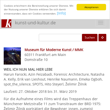
Cookies erleichtern die Bereitstellung unserer Dienste. Mit
Akzeptieren
der Nutzung unserer Dienste erklären Sie sich damit
[Info]
einverstanden, dass wir Cookies verwenden.
kunst-und-kultur.de
Toggl
navig
Suchen
Museum für Moderne Kunst / MMK
60311
Frankfurt am Main
Domstraße 10
WEIL ICH NUN MAL HIER LEBE
Harun Farocki, Azin Feizabadi, Forensic Architecture, Natasha
A. Kelly, Erik van Lieshout, Henrike Naumann, Emeka Ogboh,
spot_the_silence, SPOTS, Hito Steyerl, Želimir Žilnik
Laufzeit: 27. Oktober 2018 bis 31. März 2019
Für die Aufnahme eines Films wird das Treppenhaus der
Münchener Metzstraße 11 zum Transitraum der BRD 1975:
Želimir Žilnik porträtiert die Bewohner_innen, zumeist