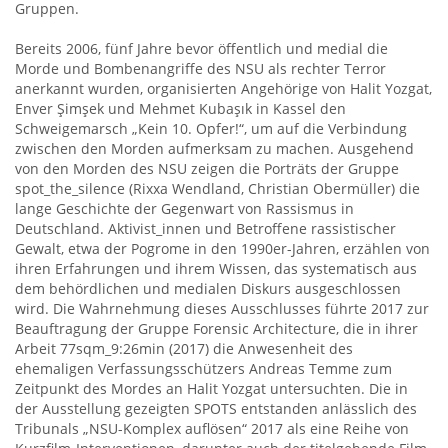
Gruppen.
Bereits 2006, fünf Jahre bevor öffentlich und medial die
Morde und Bombenangriffe des NSU als rechter Terror
anerkannt wurden, organisierten Angehörige von Halit Yozgat,
Enver Şimşek und Mehmet Kubaşık in Kassel den
Schweigemarsch „Kein 10. Opfer!“, um auf die Verbindung
zwischen den Morden aufmerksam zu machen. Ausgehend
von den Morden des NSU zeigen die Porträts der Gruppe
spot_the_silence (Rixxa Wendland, Christian Obermüller) die
lange Geschichte der Gegenwart von Rassismus in
Deutschland. Aktivist_innen und Betroffene rassistischer
Gewalt, etwa der Pogrome in den 1990er-Jahren, erzählen von
ihren Erfahrungen und ihrem Wissen, das systematisch aus
dem behördlichen und medialen Diskurs ausgeschlossen
wird. Die Wahrnehmung dieses Ausschlusses führte 2017 zur
Beauftragung der Gruppe Forensic Architecture, die in ihrer
Arbeit 77sqm_9:26min (2017) die Anwesenheit des
ehemaligen Verfassungsschützers Andreas Temme zum
Zeitpunkt des Mordes an Halit Yozgat untersuchten. Die in
der Ausstellung gezeigten SPOTS entstanden anlässlich des
Tribunals „NSU-Komplex auflösen“ 2017 als eine Reihe von