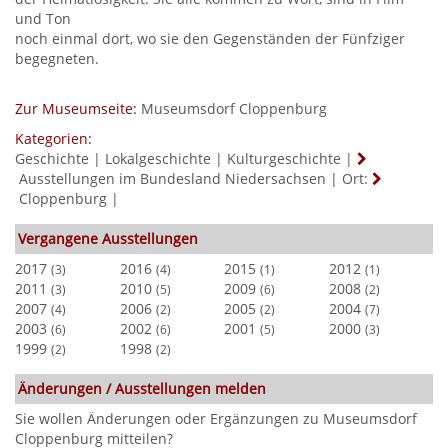
und Ton
noch einmal dort, wo sie den Gegenständen der Fünfziger
begegneten.
Zur Museumseite:
Museumsdorf Cloppenburg
Kategorien:
Geschichte
|
Lokalgeschichte
|
Kulturgeschichte
|
Ausstellungen im Bundesland Niedersachsen
|
Ort:
Cloppenburg
|
Vergangene Ausstellungen
2017
2016
2015
2012
(3)
(4)
(1)
(1)
2011
2010
2009
2008
(3)
(5)
(6)
(2)
2007
2006
2005
2004
(4)
(2)
(2)
(7)
2003
2002
2001
2000
(6)
(6)
(5)
(3)
1999
1998
(2)
(2)
Änderungen / Ausstellungen melden
Sie wollen Änderungen oder Ergänzungen zu Museumsdorf
Cloppenburg mitteilen?