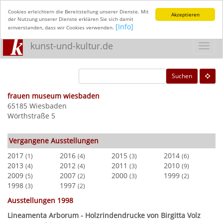
Cookies erleichtern die Bereitstellung unserer Dienste. Mit
Akzeptieren
der Nutzung unserer Dienste erklären Sie sich damit
[Info]
einverstanden, dass wir Cookies verwenden.
kunst-und-kultur.de
Toggl
navig
Suchen
frauen museum wiesbaden
65185 Wiesbaden
Wörthstraße 5
Vergangene Ausstellungen
2017
2016
2015
2014
(1)
(4)
(3)
(6)
2013
2012
2011
2010
(4)
(4)
(3)
(9)
2009
2007
2000
1999
(5)
(2)
(3)
(2)
1998
1997
(3)
(2)
Ausstellungen 1998
Lineamenta Arborum - Holzrindendrucke von Birgitta Volz