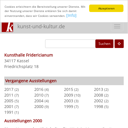
Cookies erleichtern die Bereitstellung unserer Dienste. Mit
Akzeptieren
der Nutzung unserer Dienste erklären Sie sich damit
[Info]
einverstanden, dass wir Cookies verwenden.
kunst-und-kultur.de
Toggl
navig
Suchen
Kunsthalle Fridericianum
34117 Kassel
Friedrichsplatz 18
Vergangene Ausstellungen
2017
2016
2015
2013
(2)
(4)
(2)
(2)
2011
2010
2009
2008
(7)
(7)
(10)
(2)
2005
2004
2003
2002
(5)
(4)
(3)
(2)
2001
2000
1999
1998
(7)
(9)
(7)
(5)
1991
(1)
Ausstellungen 2000