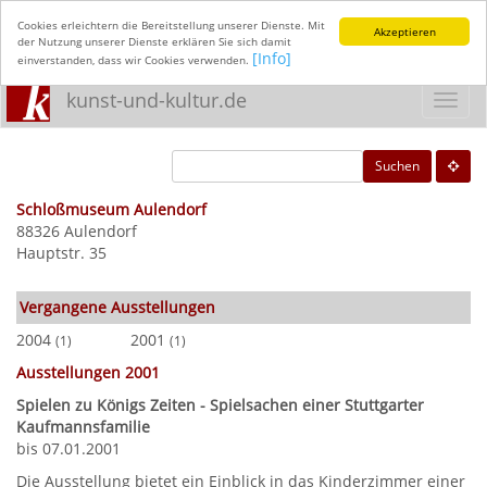
Cookies erleichtern die Bereitstellung unserer Dienste. Mit
Akzeptieren
der Nutzung unserer Dienste erklären Sie sich damit
[Info]
einverstanden, dass wir Cookies verwenden.
kunst-und-kultur.de
Toggl
navig
Suchen
Schloßmuseum Aulendorf
88326 Aulendorf
Hauptstr. 35
Vergangene Ausstellungen
2004
2001
(1)
(1)
Ausstellungen 2001
Spielen zu Königs Zeiten - Spielsachen einer Stuttgarter
Kaufmannsfamilie
bis 07.01.2001
Die Ausstellung bietet ein Einblick in das Kinderzimmer einer