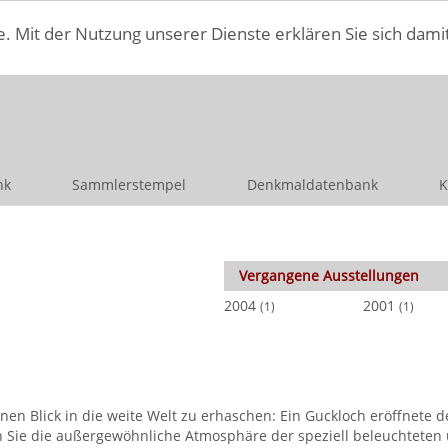
e. Mit der Nutzung unserer Dienste erklären Sie sich dami
nk
Sammlerstempel
Denkmaldatenbank
K
Vergangene Ausstellungen
2004
2001
(1)
(1)
n Blick in die weite Welt zu erhaschen: Ein Guckloch eröffnete den
n Sie die außergewöhnliche Atmosphäre der speziell beleuchteten u