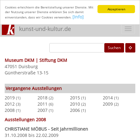
Cookies erleichtern die Bereitstellung unserer Dienste. Mit
Akzeptieren
der Nutzung unserer Dienste erklären Sie sich damit
[Info]
einverstanden, dass wir Cookies verwenden.
kunst-und-kultur.de
Toggl
navig
Suchen
Museum DKM | Stiftung DKM
47051 Duisburg
Güntherstraße 13-15
Vergangene Ausstellungen
2019
2018
2015
2014
(1)
(2)
(1)
(1)
2012
2011
2010
2009
(3)
(6)
(2)
(2)
2008
2007
2006
(1)
(1)
(1)
Ausstellungen 2008
CHRISTIANE MÖBUS - Seit Jahrmillionen
31.10.2008 bis 22.02.2009