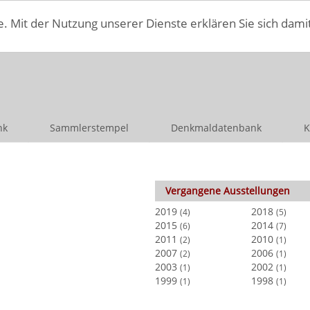
e. Mit der Nutzung unserer Dienste erklären Sie sich dami
nk
Sammlerstempel
Denkmaldatenbank
K
Vergangene Ausstellungen
2019
2018
(4)
(5)
2015
2014
(6)
(7)
2011
2010
(2)
(1)
2007
2006
(2)
(1)
2003
2002
(1)
(1)
1999
1998
(1)
(1)