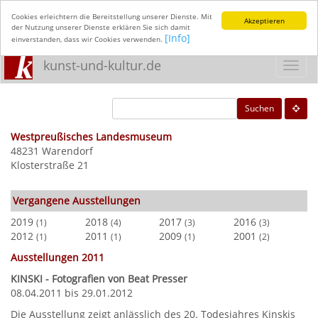
Cookies erleichtern die Bereitstellung unserer Dienste. Mit
Akzeptieren
der Nutzung unserer Dienste erklären Sie sich damit
[Info]
einverstanden, dass wir Cookies verwenden.
kunst-und-kultur.de
Toggl
navig
Suchen
Westpreußisches Landesmuseum
48231 Warendorf
Klosterstraße 21
Vergangene Ausstellungen
2019
2018
2017
2016
(1)
(4)
(3)
(3)
2012
2011
2009
2001
(1)
(1)
(1)
(2)
Ausstellungen 2011
KINSKI - Fotografien von Beat Presser
08.04.2011 bis 29.01.2012
Die Ausstellung zeigt anlässlich des 20. Todesjahres Kinskis