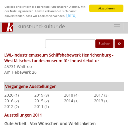
Cookies erleichtern die Bereitstellung unserer Dienste. Mit
Akzeptieren
der Nutzung unserer Dienste erklären Sie sich damit
[Info]
einverstanden, dass wir Cookies verwenden.
kunst-und-kultur.de
Toggl
navig
Suchen
LWL-Industriemuseum Schiffshebewerk Henrichenburg -
Westfälisches Landesmuseum für Industriekultur
45731 Waltrop
Am Hebewerk 26
Vergangene Ausstellungen
2020
2019
2018
2017
(1)
(3)
(4)
(3)
2016
2015
2014
2013
(2)
(2)
(1)
(1)
2012
2011
(2)
(1)
Ausstellungen 2011
Gute Arbeit - Von Wünschen und Wirklichkeiten