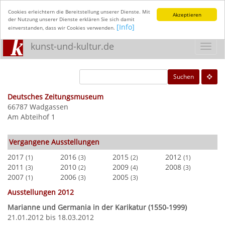
Cookies erleichtern die Bereitstellung unserer Dienste. Mit
Akzeptieren
der Nutzung unserer Dienste erklären Sie sich damit
[Info]
einverstanden, dass wir Cookies verwenden.
kunst-und-kultur.de
Toggl
navig
Suchen
Deutsches Zeitungsmuseum
66787 Wadgassen
Am Abteihof 1
Vergangene Ausstellungen
2017
2016
2015
2012
(1)
(3)
(2)
(1)
2011
2010
2009
2008
(3)
(2)
(4)
(3)
2007
2006
2005
(1)
(3)
(3)
Ausstellungen 2012
Marianne und Germania in der Karikatur (1550-1999)
21.01.2012 bis 18.03.2012