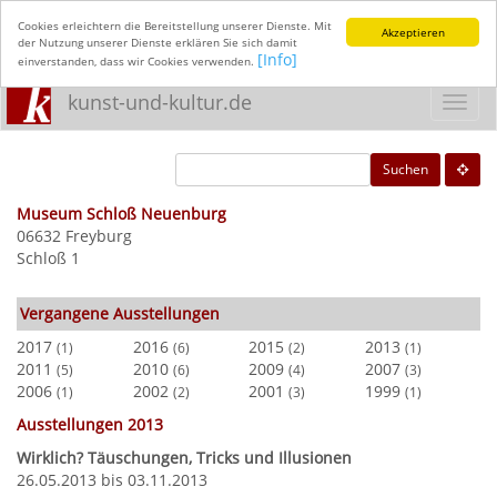
Cookies erleichtern die Bereitstellung unserer Dienste. Mit
Akzeptieren
der Nutzung unserer Dienste erklären Sie sich damit
[Info]
einverstanden, dass wir Cookies verwenden.
kunst-und-kultur.de
Toggl
navig
Suchen
Museum Schloß Neuenburg
06632 Freyburg
Schloß 1
Vergangene Ausstellungen
2017
2016
2015
2013
(1)
(6)
(2)
(1)
2011
2010
2009
2007
(5)
(6)
(4)
(3)
2006
2002
2001
1999
(1)
(2)
(3)
(1)
Ausstellungen 2013
Wirklich? Täuschungen, Tricks und Illusionen
26.05.2013 bis 03.11.2013