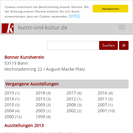
Cookies erleichtern die Bereitstellung unserer Dienste. Mit
Akzeptieren
der Nutzung unserer Dienste erklären Sie sich damit
[Info]
einverstanden, dass wir Cookies verwenden.
kunst-und-kultur.de
Toggl
navig
Suchen
Bonner Kunstverein
53119 Bonn
Hochstadenring 22 / August-Macke-Platz
Vergangene Ausstellungen
2019
2018
2017
2016
(1)
(4)
(6)
(4)
2014
2013
2012
2011
(1)
(3)
(1)
(5)
2010
2009
2008
2007
(5)
(3)
(3)
(1)
2004
2003
2002
2001
(4)
(1)
(2)
(10)
2000
1999
(12)
(8)
Ausstellungen 2013