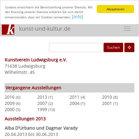
Cookies erleichtern die Bereitstellung unserer Dienste. Mit
Akzeptieren
der Nutzung unserer Dienste erklären Sie sich damit
[Info]
einverstanden, dass wir Cookies verwenden.
kunst-und-kultur.de
Toggl
navig
Suchen
Kunstverein Ludwigsburg e.V.
71638 Ludwigsburg
Wilhelmstr. 45
Vergangene Ausstellungen
2016
2013
2011
2010
(6)
(1)
(4)
(8)
2009
2007
2004
2001
(6)
(2)
(1)
(1)
2000
1999
(5)
(10)
Ausstellungen 2013
Alba D'Urbano und Dagmar Varady
20.04.2013 bis 30.06.2013