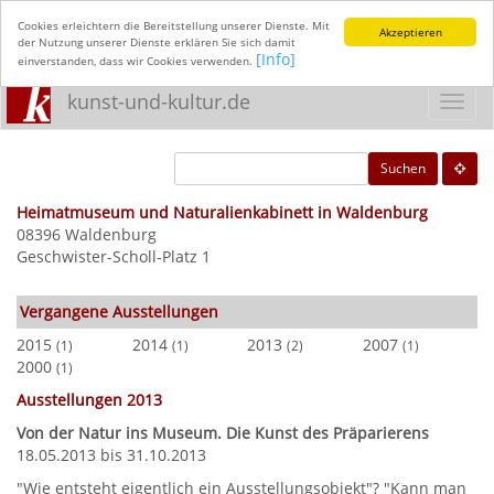
Cookies erleichtern die Bereitstellung unserer Dienste. Mit
Akzeptieren
der Nutzung unserer Dienste erklären Sie sich damit
[Info]
einverstanden, dass wir Cookies verwenden.
kunst-und-kultur.de
Toggl
navig
Suchen
Heimatmuseum und Naturalienkabinett in Waldenburg
08396 Waldenburg
Geschwister-Scholl-Platz 1
Vergangene Ausstellungen
2015
2014
2013
2007
(1)
(1)
(2)
(1)
2000
(1)
Ausstellungen 2013
Von der Natur ins Museum. Die Kunst des Präparierens
18.05.2013 bis 31.10.2013
"Wie entsteht eigentlich ein Ausstellungsobjekt"? "Kann man