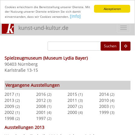
Cookies erleichtern die Bereitstellung unserer Dienste. Mit
Akzeptieren
der Nutzung unserer Dienste erklären Sie sich damit
[Info]
einverstanden, dass wir Cookies verwenden.
kunst-und-kultur.de
Toggl
navig
Suchen
Spielzeugmuseum (Museum Lydia Bayer)
90403 Nürnberg
Karlstraße 13-15
Vergangene Ausstellungen
2017
2016
2015
2014
(1)
(2)
(1)
(2)
2013
2012
2011
2010
(2)
(3)
(3)
(4)
2009
2008
2007
2003
(2)
(1)
(2)
(1)
2002
2001
2000
1999
(1)
(4)
(4)
(3)
1998
1997
(2)
(2)
Ausstellungen 2013