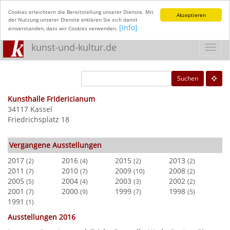
Cookies erleichtern die Bereitstellung unserer Dienste. Mit
Akzeptieren
der Nutzung unserer Dienste erklären Sie sich damit
[Info]
einverstanden, dass wir Cookies verwenden.
kunst-und-kultur.de
Toggl
navig
Suchen
Kunsthalle Fridericianum
34117 Kassel
Friedrichsplatz 18
Vergangene Ausstellungen
2017
2016
2015
2013
(2)
(4)
(2)
(2)
2011
2010
2009
2008
(7)
(7)
(10)
(2)
2005
2004
2003
2002
(5)
(4)
(3)
(2)
2001
2000
1999
1998
(7)
(9)
(7)
(5)
1991
(1)
Ausstellungen 2016