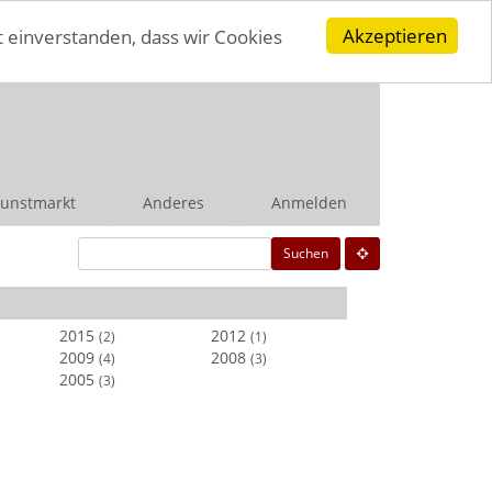
Akzeptieren
t einverstanden, dass wir Cookies
unstmarkt
Anderes
Anmelden
Suchen
2015
2012
(2)
(1)
2009
2008
(4)
(3)
2005
(3)