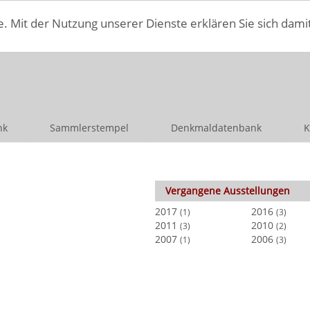
e. Mit der Nutzung unserer Dienste erklären Sie sich dami
nk
Sammlerstempel
Denkmaldatenbank
K
Vergangene Ausstellungen
2017
2016
(1)
(3)
2011
2010
(3)
(2)
2007
2006
(1)
(3)