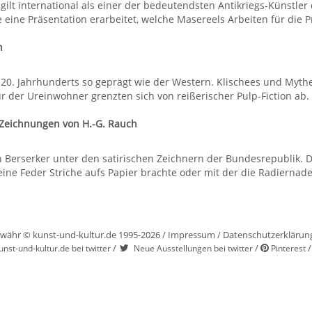
gilt international als einer der bedeutendsten Antikriegs-Künstle
eine Präsentation erarbeitet, welche Masereels Arbeiten für die Pr
n
20. Jahrhunderts so geprägt wie der Western. Klischees und Myth
r der Ureinwohner grenzten sich von reißerischer Pulp-Fiction ab
 Zeichnungen von H.-G. Rauch
n Berserker unter den satirischen Zeichnern der Bundesrepublik. D
eine Feder Striche aufs Papier brachte oder mit der die Radiernadel
währ © kunst-und-kultur.de 1995-2026 /
Impressum
/
Datenschutzerklärun
/
/
unst-und-kultur.de bei twitter
Neue Ausstellungen bei twitter
Pinterest