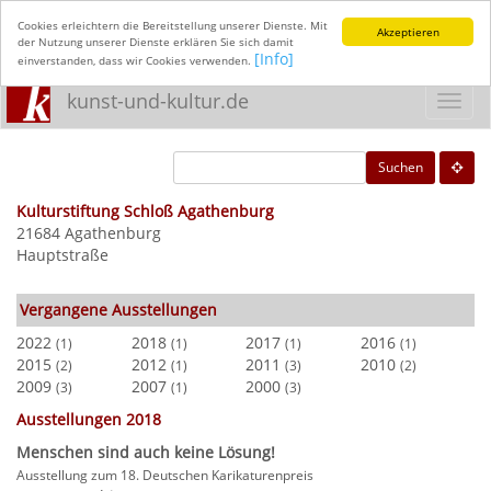
Cookies erleichtern die Bereitstellung unserer Dienste. Mit
Akzeptieren
der Nutzung unserer Dienste erklären Sie sich damit
[Info]
einverstanden, dass wir Cookies verwenden.
kunst-und-kultur.de
Toggl
navig
Suchen
Kulturstiftung Schloß Agathenburg
21684 Agathenburg
Hauptstraße
Vergangene Ausstellungen
2022
2018
2017
2016
(1)
(1)
(1)
(1)
2015
2012
2011
2010
(2)
(1)
(3)
(2)
2009
2007
2000
(3)
(1)
(3)
Ausstellungen 2018
Menschen sind auch keine Lösung!
Ausstellung zum 18. Deutschen Karikaturenpreis