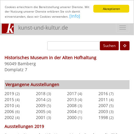
Cookies erleichtern die Bereitstellung unserer Dienste. Mit
Akzeptieren
der Nutzung unserer Dienste erklären Sie sich damit
[Info]
einverstanden, dass wir Cookies verwenden.
kunst-und-kultur.de
Toggl
navig
Suchen
Historisches Museum in der Alten Hofhaltung
96049 Bamberg
Domplatz 7
Vergangene Ausstellungen
2019
2018
2017
2016
(2)
(3)
(4)
(7)
2015
2014
2013
2011
(4)
(2)
(4)
(4)
2010
2009
2008
2007
(4)
(5)
(3)
(5)
2006
2005
2004
2003
(6)
(4)
(1)
(3)
2002
2001
2000
1998
(4)
(3)
(1)
(2)
Ausstellungen 2019