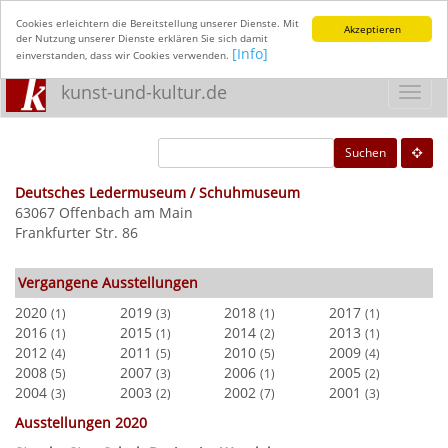
Cookies erleichtern die Bereitstellung unserer Dienste. Mit
Akzeptieren
der Nutzung unserer Dienste erklären Sie sich damit
[Info]
einverstanden, dass wir Cookies verwenden.
kunst-und-kultur.de
Toggl
navig
Suchen
Deutsches Ledermuseum / Schuhmuseum
63067 Offenbach am Main
Frankfurter Str. 86
Vergangene Ausstellungen
2020
2019
2018
2017
(1)
(3)
(1)
(1)
2016
2015
2014
2013
(1)
(1)
(2)
(1)
2012
2011
2010
2009
(4)
(5)
(5)
(4)
2008
2007
2006
2005
(5)
(3)
(1)
(2)
2004
2003
2002
2001
(3)
(2)
(7)
(3)
Ausstellungen 2020