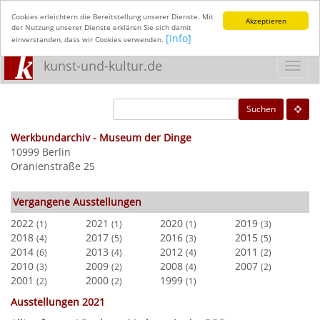
Cookies erleichtern die Bereitstellung unserer Dienste. Mit
Akzeptieren
der Nutzung unserer Dienste erklären Sie sich damit
[Info]
einverstanden, dass wir Cookies verwenden.
kunst-und-kultur.de
Toggl
navig
Suchen
Werkbundarchiv - Museum der Dinge
10999 Berlin
Oranienstraße 25
Vergangene Ausstellungen
2022
2021
2020
2019
(1)
(1)
(1)
(3)
2018
2017
2016
2015
(4)
(5)
(3)
(5)
2014
2013
2012
2011
(6)
(4)
(4)
(2)
2010
2009
2008
2007
(3)
(2)
(4)
(2)
2001
2000
1999
(2)
(2)
(1)
Ausstellungen 2021