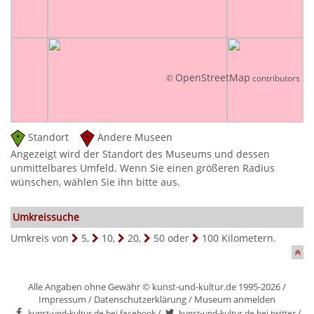
OpenStreetMap
©
contributors
Standort
Andere Museen
Angezeigt wird der Standort des Museums und dessen
unmittelbares Umfeld. Wenn Sie einen größeren Radius
wünschen, wählen Sie ihn bitte aus.
Umkreissuche
Umkreis von
5
,
10
,
20
,
50
oder
100
Kilometern.
Alle Angaben ohne Gewähr © kunst-und-kultur.de 1995-2026 /
Impressum
/
Datenschutzerklärung
/
Museum anmelden
/
/
kunst-und-kultur.de bei facebook
kunst-und-kultur.de bei twitter