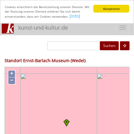
Cookies erleichtern die Bereitstellung unserer Dienste. Mit
Akzeptieren
der Nutzung unserer Dienste erklären Sie sich damit
[Info]
einverstanden, dass wir Cookies verwenden.
kunst-und-kultur.de
Toggl
navig
Suchen
Standort Ernst-Barlach-Museum (Wedel)
+
−