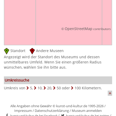
OpenStreetMap
©
contributors
Standort
Andere Museen
Angezeigt wird der Standort des Museums und dessen
unmittelbares Umfeld. Wenn Sie einen größeren Radius
wünschen, wählen Sie ihn bitte aus.
Umkreissuche
Umkreis von
5
,
10
,
20
,
50
oder
100
Kilometern.
Alle Angaben ohne Gewähr © kunst-und-kultur.de 1995-2026 /
Impressum
/
Datenschutzerklärung
/
Museum anmelden
/
/
kunst-und-kultur.de bei facebook
kunst-und-kultur.de bei twitter