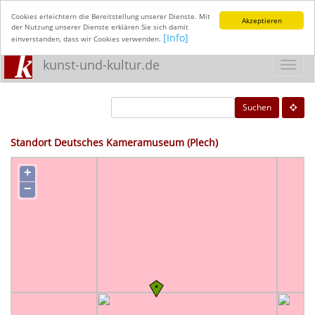
Cookies erleichtern die Bereitstellung unserer Dienste. Mit
Akzeptieren
der Nutzung unserer Dienste erklären Sie sich damit
[Info]
einverstanden, dass wir Cookies verwenden.
kunst-und-kultur.de
Toggl
navig
Suchen
Standort Deutsches Kameramuseum (Plech)
+
−