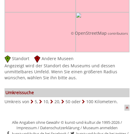
OpenStreetMap
©
contributors
Standort
Andere Museen
Angezeigt wird der Standort des Museums und dessen
unmittelbares Umfeld. Wenn Sie einen größeren Radius
wünschen, wählen Sie ihn bitte aus.
Umkreissuche
Umkreis von
5
,
10
,
20
,
50
oder
100
Kilometern.
Alle Angaben ohne Gewähr © kunst-und-kultur.de 1995-2026 /
Impressum
/
Datenschutzerklärung
/
Museum anmelden
/
/
kunst-und-kultur.de bei facebook
kunst-und-kultur.de bei twitter