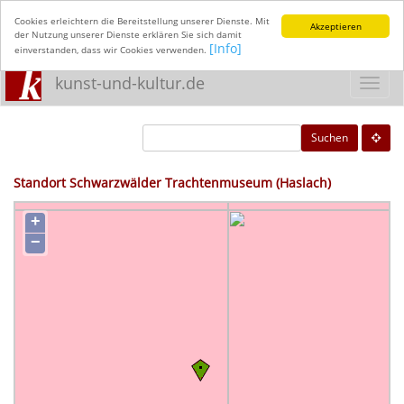
Cookies erleichtern die Bereitstellung unserer Dienste. Mit
Akzeptieren
der Nutzung unserer Dienste erklären Sie sich damit
[Info]
einverstanden, dass wir Cookies verwenden.
kunst-und-kultur.de
Toggl
navig
Suchen
Standort Schwarzwälder Trachtenmuseum (Haslach)
+
−