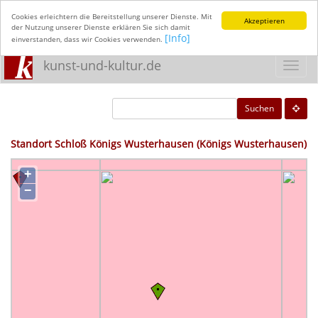
Cookies erleichtern die Bereitstellung unserer Dienste. Mit
Akzeptieren
der Nutzung unserer Dienste erklären Sie sich damit
[Info]
einverstanden, dass wir Cookies verwenden.
kunst-und-kultur.de
Toggl
navig
Suchen
Standort Schloß Königs Wusterhausen (Königs Wusterhausen)
+
−