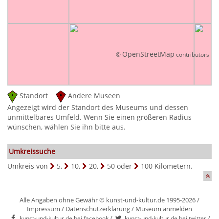
OpenStreetMap
©
contributors
Standort
Andere Museen
Angezeigt wird der Standort des Museums und dessen
unmittelbares Umfeld. Wenn Sie einen größeren Radius
wünschen, wählen Sie ihn bitte aus.
Umkreissuche
Umkreis von
5
,
10
,
20
,
50
oder
100
Kilometern.
Alle Angaben ohne Gewähr © kunst-und-kultur.de 1995-2026 /
Impressum
/
Datenschutzerklärung
/
Museum anmelden
/
/
kunst-und-kultur.de bei facebook
kunst-und-kultur.de bei twitter