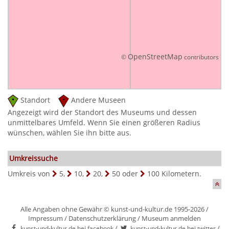
OpenStreetMap
©
contributors
Standort
Andere Museen
Angezeigt wird der Standort des Museums und dessen
unmittelbares Umfeld. Wenn Sie einen größeren Radius
wünschen, wählen Sie ihn bitte aus.
Umkreissuche
Umkreis von
5
,
10
,
20
,
50
oder
100
Kilometern.
Alle Angaben ohne Gewähr © kunst-und-kultur.de 1995-2026 /
Impressum
/
Datenschutzerklärung
/
Museum anmelden
/
/
kunst-und-kultur.de bei facebook
kunst-und-kultur.de bei twitter