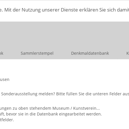
e. Mit der Nutzung unserer Dienste erklären Sie sich dami
nk
Sammlerstempel
Denkmaldatenbank
K
ausen
nderausstellung melden? Bitte füllen Sie die unteren Felder aus 
ellungen zu oben stehendem Museum / Kunstverein...
, bevor sie in die Datenbank eingearbeitet werden.
tfelder.