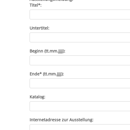
Titel*:
Untertitel:
Beginn (tt.mm.jjjj):
Ende* (tt.mm.jjjj):
Katalog:
Internetadresse zur Ausstellung: