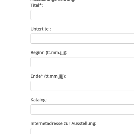
Titel*:
Untertitel:
Beginn (tt.mm.jjjj):
Ende* (tt.mm.jjjj):
Katalog:
Internetadresse zur Ausstellung: