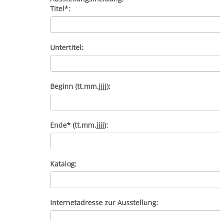
Titel*:
Untertitel:
Beginn (tt.mm.jjjj):
Ende* (tt.mm.jjjj):
Katalog:
Internetadresse zur Ausstellung: