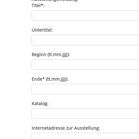
Titel*:
Untertitel:
Beginn (tt.mm.jjjj):
Ende* (tt.mm.jjjj):
Katalog:
Internetadresse zur Ausstellung: