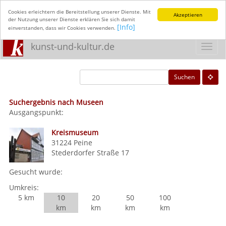
Cookies erleichtern die Bereitstellung unserer Dienste. Mit
Akzeptieren
der Nutzung unserer Dienste erklären Sie sich damit
[Info]
einverstanden, dass wir Cookies verwenden.
kunst-und-kultur.de
Toggl
navig
Suchen
Suchergebnis nach Museen
Ausgangspunkt:
Kreismuseum
31224
Peine
Stederdorfer Straße 17
Gesucht wurde:
Umkreis:
5 km
10
20
50
100
km
km
km
km