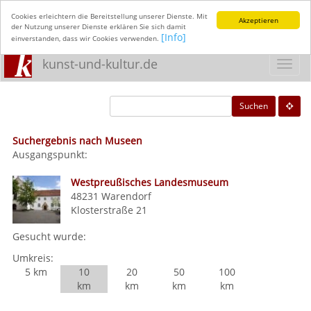
Cookies erleichtern die Bereitstellung unserer Dienste. Mit
Akzeptieren
der Nutzung unserer Dienste erklären Sie sich damit
[Info]
einverstanden, dass wir Cookies verwenden.
kunst-und-kultur.de
Toggl
navig
Suchen
Suchergebnis nach Museen
Ausgangspunkt:
Westpreußisches Landesmuseum
48231
Warendorf
Klosterstraße 21
Gesucht wurde:
Umkreis:
5 km
10
20
50
100
km
km
km
km