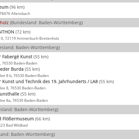
seum
(96 km)
 78476 Allensbach
holz
(Bundesland: Baden-Württemberg)
NTHON
(72 km)
 10, 72119 Ammerbuch-Breitenholz
esland: Baden-Württemberg)
 Fabergé Kunst
(55 km)
0, 76530 Baden-Baden
eder Burda
(55 km)
Allee 8 b, 76530 Baden-Baden
Kunst und Technik des 19. Jahrhunderts / LA8
(55 km)
Allee 8, 76530 Baden-Baden
Kunsthalle
(55 km)
Allee 8a, 76530 Baden-Baden
sland: Baden-Württemberg)
d Flößermuseum
(66 km)
5323 Bad Wildbad
and: Baden-Württemberg)