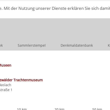
e. Mit der Nutzung unserer Dienste erklären Sie sich dami
nk
Sammlerstempel
Denkmaldatenbank
K
Museen
zwälder Trachtenmuseum
Haslach
straße 1
10 km
20 km
50 km