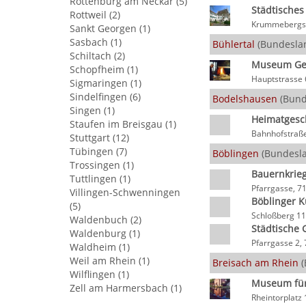
Rottenburg am Neckar (5)
Städtische
Rottweil (2)
Krummebergst
Sankt Georgen (1)
Sasbach (1)
Bühlertal
(Bundesla
Schiltach (2)
Museum Ge
Schopfheim (1)
Hauptstrasse 
Sigmaringen (1)
Sindelfingen (6)
Bodelshausen
(Bund
Singen (1)
Heimatgesc
Staufen im Breisgau (1)
Bahnhofstraß
Stuttgart (12)
Tübingen (7)
Böblingen
(Bundesl
Trossingen (1)
Bauernkri
Tuttlingen (1)
Pfarrgasse, 7
Villingen-Schwenningen
Böblinger K
(5)
Schloßberg 11
Waldenbuch (2)
Städtische 
Waldenburg (1)
Pfarrgasse 2,
Waldheim (1)
Weil am Rhein (1)
Breisach am Rhein
(
Wilflingen (1)
Museum für
Zell am Harmersbach (1)
Rheintorplatz