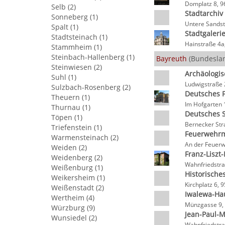
Domplatz 8, 
Selb (2)
Stadtarchi
Sonneberg (1)
Untere Sandst
Spalt (1)
Stadtgaleri
Stadtsteinach (1)
Hainstraße 4
Stammheim (1)
Steinbach-Hallenberg (1)
Bayreuth
(Bundeslan
Steinwiesen (2)
Archäologi
Suhl (1)
Ludwigstraße 
Sulzbach-Rosenberg (2)
Deutsches 
Theuern (1)
Im Hofgarten 
Thurnau (1)
Deutsches
Töpen (1)
Bernecker Str
Triefenstein (1)
Feuerwehr
Warmensteinach (2)
An der Feuerw
Weiden (2)
Franz-Lisz
Weidenberg (2)
Wahnfriedstra
Weißenburg (1)
Historisch
Weikersheim (1)
Kirchplatz 6,
Weißenstadt (2)
Iwalewa-Ha
Wertheim (4)
Münzgasse 9,
Würzburg (9)
Jean-Paul-
Wunsiedel (2)
Wahnfriedstra