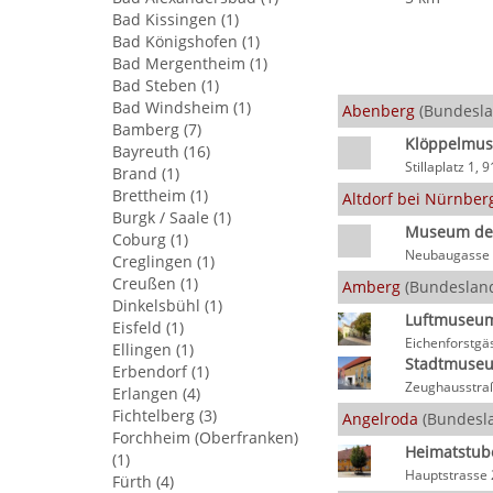
Bad Kissingen (1)
Bad Königshofen (1)
Bad Mergentheim (1)
Bad Steben (1)
Bad Windsheim (1)
Abenberg
(Bundesla
Bamberg (7)
Klöppelmu
Bayreuth (16)
Stillaplatz 1,
Brand (1)
Brettheim (1)
Altdorf bei Nürnber
Burgk / Saale (1)
Museum der
Coburg (1)
Neubaugasse 5
Creglingen (1)
Creußen (1)
Amberg
(Bundesland
Dinkelsbühl (1)
Luftmuseu
Eisfeld (1)
Eichenforstg
Ellingen (1)
Stadtmuse
Erbendorf (1)
Zeughausstra
Erlangen (4)
Fichtelberg (3)
Angelroda
(Bundesla
Forchheim (Oberfranken)
Heimatstub
(1)
Hauptstrasse 
Fürth (4)