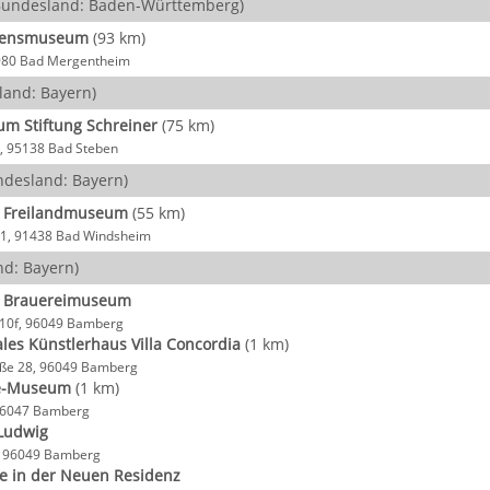
undesland: Baden-Württemberg)
densmuseum
(93 km)
7980 Bad Mergentheim
and: Bayern)
m Stiftung Schreiner
(75 km)
, 95138 Bad Steben
desland: Bayern)
s Freilandmuseum
(55 km)
 1, 91438 Bad Windsheim
d: Bayern)
s Brauereimuseum
 10f, 96049 Bamberg
ales Künstlerhaus Villa Concordia
(1 km)
aße 28, 96049 Bamberg
e-Museum
(1 km)
, 96047 Bamberg
Ludwig
s, 96049 Bamberg
ie in der Neuen Residenz