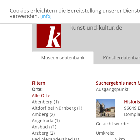
Cookies erleichtern die Bereitstellung unserer Dienst
verwenden.
[Info]
kunst-und-kultur.de
Museumsdatenbank
Künstlerdatenba
Filtern
Suchergebnis nach 
Orte:
Ausgangspunkt:
Alle Orte
Abenberg (1)
Histori
Altdorf bei Nürnberg (1)
96049
Amberg (2)
Dompla
Angelroda (1)
Gesucht wurde:
Ansbach (1)
Arzberg (2)
Umkreis:
Bad Alexandersbad (1)
5 km