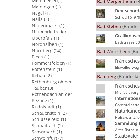
Mehlmeisel (1)
Bad Mergentheim
(B
Meiningen (1)
Deutschor
Nagel (1)
Schloß 16, 9
Naila (2)
Neuenmarkt (1)
Bad Steben
(Bundesl
Neumarkt in der
Grafikmuseu
Oberpfalz (1)
Badstrasse 30
Nordhalben (1)
Nürnberg (24)
Bad Windsheim
(Bun
Plech (1)
Fränkische
Pommersfelden (1)
Eisweiherweg
Pottenstein (1)
Rehau (2)
Bamberg
(Bundeslan
Rothenburg ob der
Fränkische
Tauber (3)
Michaelsberg
Röthenbach an der
Internation
Pegnitz (1)
Concordiastr
Rudolstadt (1)
Naturkund
Schauenstein (2)
Fleischstr. 2
Schlüsselfeld (1)
Sammlung 
Schnaittach (2)
Altes Rathau
Schwabach (1)
Staatsgaler
Schweinfurt (7)