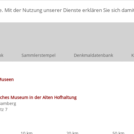
e. Mit der Nutzung unserer Dienste erklären Sie sich dami
nk
Sammlerstempel
Denkmaldatenbank
K
Museen
sches Museum in der Alten Hofhaltung
Bamberg
tz 7
10 km
20 km
50 km