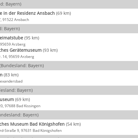
d: Bayern)
ie in der Residenz Ansbach
(69 km)
, 91522 Ansbach
: Bayern)
eimatstube
(95 km)
, 95659 Arzberg
iches Gerätemuseum
(93 km)
r. 14, 95659 Arzberg
(Bundesland: Bayern)
m
(83 km)
lexandersbad
esland: Bayern)
Museum
(69 km)
20, 97688 Bad Kissingen
ndesland: Bayern)
sches Museum Bad Königshofen
(54 km)
rd-Straße 9, 97631 Bad Königshofen