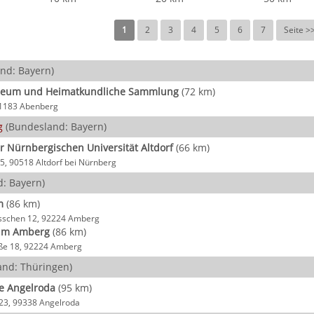
1
2
3
4
5
6
7
Seite >
nd: Bayern)
seum und Heimatkundliche Sammlung
(72 km)
 91183 Abenberg
g
(Bundesland: Bayern)
 Nürnbergischen Universität Altdorf
(66 km)
, 90518 Altdorf bei Nürnberg
: Bayern)
m
(86 km)
ässchen 12, 92224 Amberg
um Amberg
(86 km)
ße 18, 92224 Amberg
nd: Thüringen)
e Angelroda
(95 km)
23, 99338 Angelroda