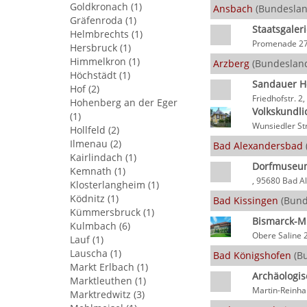
Goldkronach (1)
Ansbach
(Bundeslan
Gräfenroda (1)
Staatsgaler
Helmbrechts (1)
Promenade 27
Hersbruck (1)
Himmelkron (1)
Arzberg
(Bundesland
Höchstädt (1)
Sandauer H
Hof (2)
Friedhofstr. 2
Hohenberg an der Eger
Volkskundl
(1)
Wunsiedler St
Hollfeld (2)
Ilmenau (2)
Bad Alexandersbad
Kairlindach (1)
Dorfmuseu
Kemnath (1)
, 95680 Bad A
Klosterlangheim (1)
Ködnitz (1)
Bad Kissingen
(Bund
Kümmersbruck (1)
Bismarck-
Kulmbach (6)
Obere Saline 
Lauf (1)
Lauscha (1)
Bad Königshofen
(Bu
Markt Erlbach (1)
Archäologi
Marktleuthen (1)
Martin-Reinha
Marktredwitz (3)